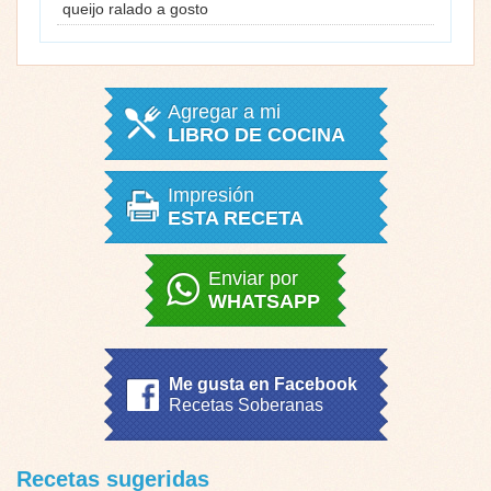
queijo ralado a gosto
Agregar a mi
LIBRO DE COCINA
Impresión
ESTA RECETA
Enviar por
WHATSAPP
Me gusta en Facebook
Recetas Soberanas
Recetas sugeridas