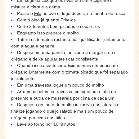
Em seguida coloque os ovos em um recipiente e
misture a clara e a gema
Passe o
Filé
no ovo e, logo depois, na farinha de rosca
Com o óleo já quente
Frite
-os
Corte 2 tomates bem picados e separe-os
Enquanto isso prepare o molho
Triture os tomates restante no liquidificador juntamente
com a água e peneire
Despeje em uma panela, adicione a margarina e o
orégano e deixe apurar até ficar consistente
Quando isso acontecer adicione mais um pouco de
orégano juntamente com o tomate picado que foi separado
inicialmente
Em uma travessa jogue um pouco do molho
Arrume os bifes na travessa, coloque uma fatia de
presunto e outra de mussarela por cima de cada um
Despeje o restante do molho inclusive nas laterais e
finalize jogando o queijo ralado e mais um pouco de
orégano por cima dos bifes
Leve ao forno por 10 minutos