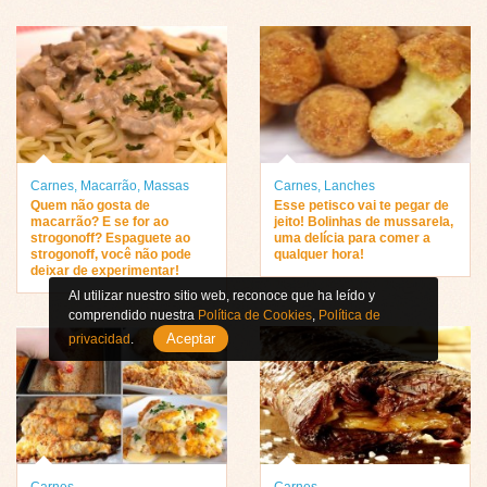
Carnes
,
Macarrão
,
Massas
Carnes
,
Lanches
Quem não gosta de
Esse petisco vai te pegar de
macarrão? E se for ao
jeito! Bolinhas de mussarela,
strogonoff? Espaguete ao
uma delícia para comer a
strogonoff, você não pode
qualquer hora!
deixar de experimentar!
Al utilizar nuestro sitio web, reconoce que ha leído y
comprendido nuestra
Política de Cookies
,
Política de
Aceptar
privacidad
.
Carnes
Carnes