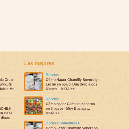
Las mejores
Recetas
 de Oreo
Cómo Hacer Chantilly Sovereign
undo, Si
Leche en polvo, Una delicia dos
dale a Me
Dioses…MIRA >>
Recetas
Cómo hacer Gomitas caseras
LECHES
en 5 pasos , Muy Buenas…
en Casa
MIRA >>
a dinos
Doces e Sobremesas
Como Fazer Chantilly Soberano