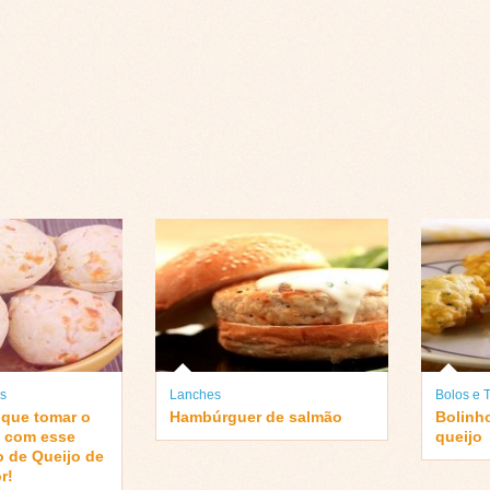
s
Lanches
Bolos e T
 que tomar o
Hambúrguer de salmão
Bolinh
e com esse
queijo
o de Queijo de
r!