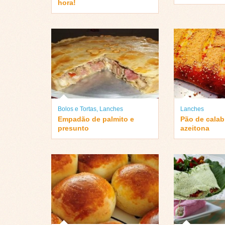
hora!
Bolos e Tortas
,
Lanches
Lanches
Empadão de palmito e
Pão de calab
presunto
azeitona