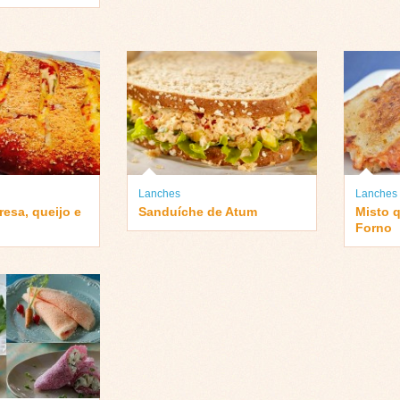
Lanches
Lanches
resa, queijo e
Sanduíche de Atum
Misto 
Forno