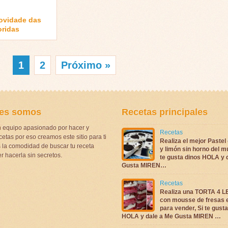
ovidade das
oridas
1
2
Próximo »
es somos
Recetas principales
 equipo apasionado por hacer y
Recetas
etas por eso creamos este sitio para ti
Realiza el mejor Pastel
la comodidad de buscar tu receta
y limón sin horno del m
r hacerla sin secretos.
te gusta dinos HOLA y 
Gusta MIREN…
Recetas
Realiza una TORTA 4 
con mousse de fresas 
para vender, Si te gust
HOLA y dale a Me Gusta MIREN …