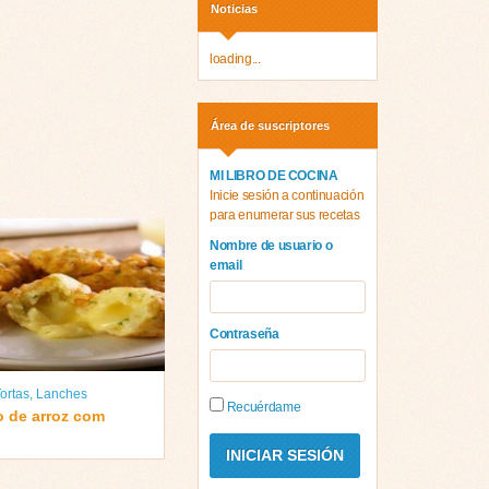
Noticias
loading...
Área de suscriptores
MI LIBRO DE COCINA
Inicie sesión a continuación
para enumerar sus recetas
Nombre de usuario o
email
Contraseña
ortas
,
Lanches
Recuérdame
o de arroz com