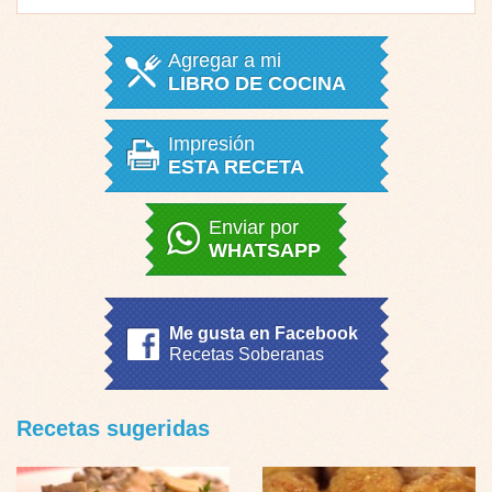
Agregar a mi
LIBRO DE COCINA
Impresión
ESTA RECETA
Enviar por
WHATSAPP
Me gusta en Facebook
Recetas Soberanas
Recetas sugeridas