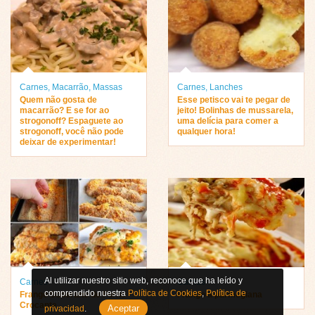
Carnes
,
Macarrão
,
Massas
Carnes
,
Lanches
Quem não gosta de
Esse petisco vai te pegar de
macarrão? E se for ao
jeito! Bolinhas de mussarela,
strogonoff? Espaguete ao
uma delícia para comer a
strogonoff, você não pode
qualquer hora!
deixar de experimentar!
Al utilizar nuestro sitio web, reconoce que ha leído y
Carnes
Carnes
comprendido nuestra
Política de Cookies
,
Política de
Frango Soberano de Forno
Frango à parmegiana
Crocante
Aceptar
privacidad
.