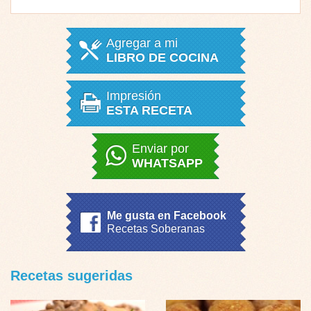
Agregar a mi
LIBRO DE COCINA
Impresión
ESTA RECETA
Enviar por
WHATSAPP
Me gusta en Facebook
Recetas Soberanas
Recetas sugeridas