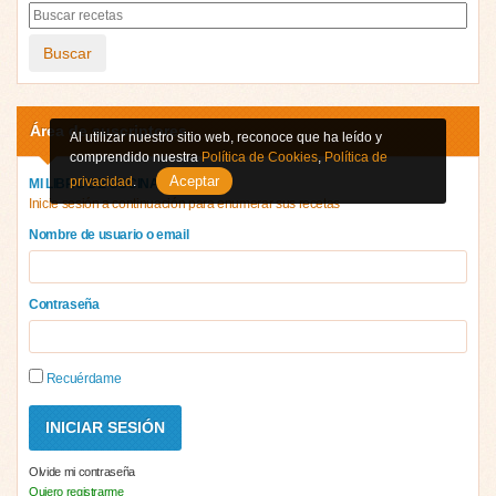
Buscar
Área de suscriptores
Al utilizar nuestro sitio web, reconoce que ha leído y
comprendido nuestra
Política de Cookies
,
Política de
Aceptar
privacidad
.
MI LIBRO DE COCINA
Inicie sesión a continuación para enumerar sus recetas
Nombre de usuario o email
Contraseña
Recuérdame
Olvide mi contraseña
Quiero registrarme