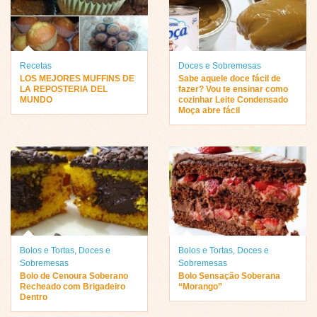
Recetas
Doces e Sobremesas
LOS MEJORES MUFFINS DE
Sabe aquele doce fácil de
LA REPOSTERIA DEL
fazer? Vou te ensinar como
MUNDO
cozinhar Leite Condensado
Moça abre fácil
Bolos e Tortas
,
Doces e
Bolos e Tortas
,
Doces e
Sobremesas
Sobremesas
Bolo de Cenoura Soberano
Bolo Sensação Soberana
Recheado com Brigadeiro
“Morango”
Dentro