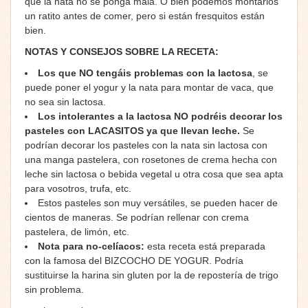
que la nata no se ponga mala. O bien podemos montarlos
un ratito antes de comer, pero si están fresquitos están
bien.
NOTAS Y CONSEJOS SOBRE LA RECETA:
Los que
NO tengáis problemas con la lactosa
, se
puede poner el yogur y la nata para montar de vaca, que
no sea sin lactosa.
Los intolerantes a la lactosa NO podréis decorar los
pasteles con LACASITOS ya que llevan leche.
Se
podrían decorar los pasteles con la nata sin lactosa con
una manga pastelera, con rosetones de crema hecha con
leche sin lactosa o bebida vegetal u otra cosa que sea apta
para vosotros, trufa, etc.
Estos pasteles son muy versátiles, se pueden hacer de
cientos de maneras. Se podrían rellenar con crema
pastelera, de limón, etc.
Nota para no-celíacos:
esta receta está preparada
con la famosa del BIZCOCHO DE YOGUR. Podría
sustituirse la harina sin gluten por la de repostería de trigo
sin problema.