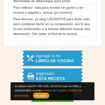
Mermelada de albaricoque para pintar
Para rellenar: nata para montar sin gluten y sin
lactosa o vegetal y azúcar (yo moreno)
Para decorar: yo elegí LACASITOS para darle color,
pero contienen leche en su composición, por lo que
si sois intolerantes a la lactosa deberéis buscar otra
decoración. (Ver notas al final de la receta)
Agregar a mi
LIBRO DE COCINA
Impresión
ESTA RECETA
Al utilizar nuestro sitio web, reconoce que ha leído y
comprendido nuestra
Política de Cookies
,
Política de
Enviar por
Aceptar
privacidad
.
WHATSAPP