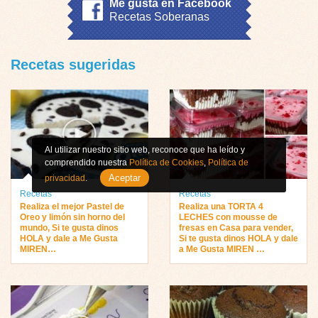
Me gusta en Facebook
Recetas Soberanas
Recetas sugeridas
Al utilizar nuestro sitio web, reconoce que ha leído y
comprendido nuestra
Política de Cookies
,
Política de
Aceptar
privacidad
.
Recetas
Recetas
Realiza el mejor Pastel de
Realiza una TORTA 4
Oreo y limón sin horno del
LECHES con mousse de
mundo, Si te gusta dinos
fresas en Casa para vender,
HOLA y dale a Me Gusta
Si te gusta dinos HOLA y dale
MIREN…
a Me Gusta MIREN …