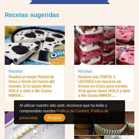
Recetas sugeridas
Recetas
Recetas
Realiza el mejor Pastel de
Realiza una TORTA 4
Oreo y limón sin horno del
LECHES con mousse de
mundo, Si te gusta dinos
fresas en Casa para vender,
HOLA y dale a Me Gusta
Si te gusta dinos HOLA y dale
MIREN…
a Me Gusta MIREN …
Al utilizar nuestro sitio web, reconoce que ha leído y
comprendido nuestra
Política de Cookies
,
Política de
Aceptar
privacidad
.