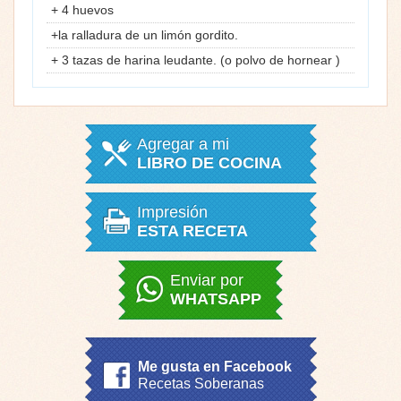
+ 4 huevos
+la ralladura de un limón gordito.
+ 3 tazas de harina leudante. (o polvo de hornear )
Agregar a mi
LIBRO DE COCINA
Impresión
ESTA RECETA
Enviar por
WHATSAPP
Me gusta en Facebook
Recetas Soberanas