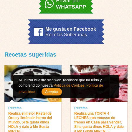
Enviar por
WHATSAPP
Me gusta en Facebook
Recetas Soberanas
Recetas sugeridas
Al utilizar nuestro sitio web, reconoce que ha leído y
comprendido nuestra
Política de Cookies
,
Política de
Aceptar
privacidad
.
Recetas
Recetas
Realiza el mejor Pastel de
Realiza una TORTA 4
Oreo y limón sin horno del
LECHES con mousse de
mundo, Si te gusta dinos
fresas en Casa para vender,
HOLA y dale a Me Gusta
Si te gusta dinos HOLA y dale
MIREN…
a Me Gusta MIREN …