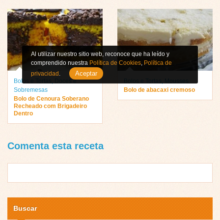
Al utilizar nuestro sitio web, reconoce que ha leído y
comprendido nuestra
Política de Cookies
,
Política de
Aceptar
privacidad
.
Bolos e Tortas
,
Doces e
Bolos e Tortas
,
Mousses
Sobremesas
Bolo de abacaxi cremoso
Bolo de Cenoura Soberano
Recheado com Brigadeiro
Dentro
Comenta esta receta
Buscar