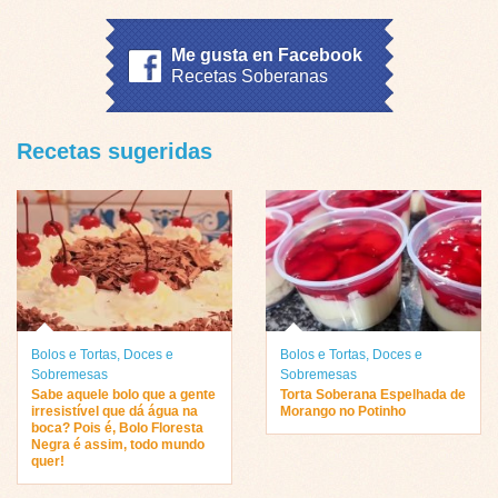
Me gusta en Facebook
Recetas Soberanas
Recetas sugeridas
Bolos e Tortas
,
Doces e
Bolos e Tortas
,
Doces e
Sobremesas
Sobremesas
Sabe aquele bolo que a gente
Torta Soberana Espelhada de
irresistível que dá água na
Morango no Potinho
boca? Pois é, Bolo Floresta
Negra é assim, todo mundo
quer!