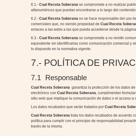
6.1.-
Cual Receta Soberana
se compromete a no realizar publi
alfanuméricos que puedan encontrarse a lo largo del contenido 
6.2.-
Cual Receta Soberana
no se hace responsable del uso il
comerciales que, no siendo propiedad de
Cual Receta Sobera
enlaces a las webs a las que pueda accederse desde la págin
6.3.-
Cual Receta Soberana
se compromete a no remitir comunic
equivalente sin identificarlas como comunicación comercial y s
lo dispuesto en la normativa vigente.
7.- POLÍTICA DE PRIVA
7.1 Responsable
Cual Receta Soberana
garantiza la protección de los datos de
electrónico con
Cual Receta Soberana
, cumplimentan formulari
sitio web que implique la comunicación de datos o el acceso a 
Los datos recabados que serán tratados por
Cual Receta Sobe
Cual Receta Soberana
trata los datos recabados de acuerdo c
política para cumplir con el principio de responsabilidad proact
través de la misma.