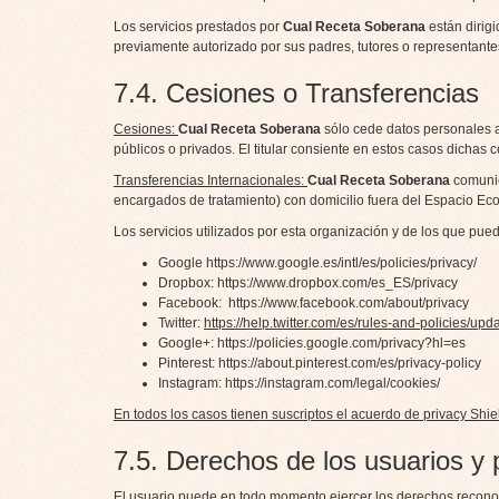
Los servicios prestados por
Cual Receta Soberana
están dirig
previamente autorizado por sus padres, tutores o representante
7.4. Cesiones o Transferencias
Cesiones:
Cual Receta Soberana
sólo cede datos personales a
públicos o privados. El titular consiente en estos casos dichas
Transferencias Internacionales:
Cual Receta Soberana
comunic
encargados de tratamiento) con domicilio fuera del Espacio Ec
Los servicios utilizados por esta organización y de los que pued
Google
https://www.google.es/intl/es/policies/privacy/
Dropbox:
https://www.dropbox.com/es_ES/privacy
Facebook:
https://www.facebook.com/about/privacy
Twitter:
https://help.twitter.com/es/rules-and-policies/upd
Google+:
https://policies.google.com/privacy?hl=es
Pinterest:
https://about.pinterest.com/es/privacy-policy
Instagram:
https://instagram.com/legal/cookies/
En todos los casos tienen suscriptos el acuerdo de privacy Shi
7.5. Derechos de los usuarios y
El usuario puede en todo momento ejercer los derechos reconoc