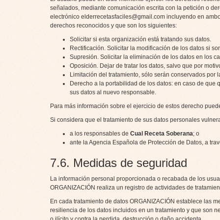
señalados, mediante comunicación escrita con la petición o dere
electrónico
elderrecetasfaciles@gmail.com
incluyendo en ambos 
derechos reconocidos y que son los siguientes:
Solicitar si esta organización está tratando sus datos.
Rectificación. Solicitar la modificación de los datos si so
Supresión. Solicitar la eliminación de los datos en los 
Oposición. Dejar de tratar los datos, salvo que por motivo
Limitación del tratamiento, sólo serán conservados por
Derecho a la portabilidad de los datos: en caso de que
sus datos al nuevo responsable.
Para más información sobre el ejercicio de estos derecho pued
Si considera que el tratamiento de sus datos personales vulne
a los responsables de
Cual Receta Soberana
; o
ante la
Agencia Española de Protección de Datos
, a tr
7.6. Medidas de seguridad
La información personal proporcionada o recabada de los usua
ORGANIZACIÓN realiza un registro de actividades de tratamient
En cada tratamiento de datos ORGANIZACIÓN establece las medid
resiliencia de los datos incluidos en un tratamiento y que son 
o ilícito y contra la perdida, destrucción o daño accidenta.