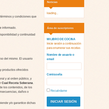
Noticias
loading...
s términos y condiciones que
e informado.
Área de suscriptores
isponibilidad y continuidad
MI LIBRO DE COCINA
Inicie sesión a continuación
para enumerar sus recetas
Nombre de usuario o
Uso del mismo. El usuario
email
 y productos ofrecidos
Contraseña
ral y al orden público, y
or
Cual Receta Soberana
.
de los contenidos, de los
Recuérdame
consecuencias, daños o
iende y/o garantice dichas