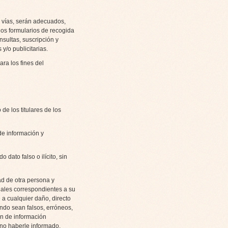
as vías, serán adecuados,
los formularios de recogida
nsultas, suscripción y
y/o publicitarias.
ra los fines del
de los titulares de los
de información y
o dato falso o ilícito, sin
ad de otra persona y
ales correspondientes a su
 a cualquier daño, directo
ndo sean falsos, erróneos,
ón de información
 no haberle informado.