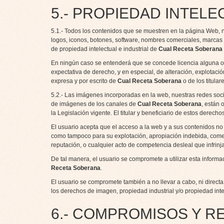
5.- PROPIEDAD INTELE
5.1.- Todos los contenidos que se muestren en la página Web, 
logos, iconos, botones, software, nombres comerciales, marcas d
de propiedad intelectual e industrial de
Cual Receta Soberana
En ningún caso se entenderá que se concede licencia alguna o s
expectativa de derecho, y en especial, de alteración, explotaci
expresa y por escrito de
Cual Receta Soberana
o de los titula
5.2.- Las imágenes incorporadas en la web, nuestras redes soci
de imágenes de los canales de
Cual Receta Soberana
, están 
la Legislación vigente. El titular y beneficiario de estos derech
El usuario acepta que el acceso a la web y a sus contenidos no 
como tampoco para su explotación, apropiación indebida, comerc
reputación, o cualquier acto de competencia desleal que infrinj
De tal manera, el usuario se compromete a utilizar esta inform
Receta Soberana
.
El usuario se compromete también a no llevar a cabo, ni directa
los derechos de imagen, propiedad industrial y/o propiedad intel
6.- COMPROMISOS Y R