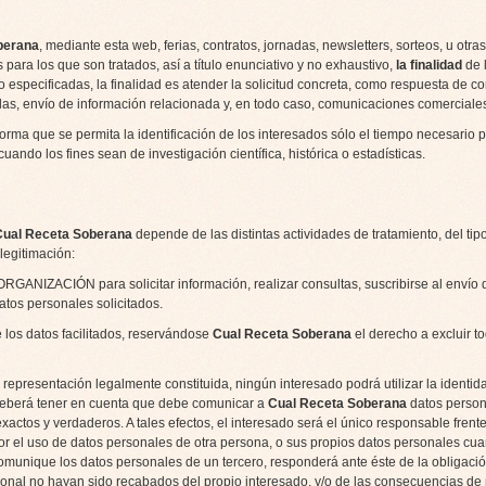
berana
, mediante esta web, ferias, contratos, jornadas, newsletters, sorteos, u otr
s para los que son tratados, así a título enunciativo y no exhaustivo,
la finalidad
de 
 especificadas, la finalidad es atender la solicitud concreta, como respuesta de co
adas, envío de información relacionada y, en todo caso, comunicaciones comerciales 
rma que se permita la identificación de los interesados sólo el tiempo necesario pa
ando los fines sean de investigación científica, histórica o estadísticas.
Cual Receta Soberana
depende de las distintas actividades de tratamiento, del tipo 
legitimación:
ORGANIZACIÓN para solicitar información, realizar consultas, suscribirse al envío 
datos personales solicitados.
 los datos facilitados, reservándose
Cual Receta Soberana
el derecho a excluir tod
 representación legalmente constituida, ningún interesado podrá utilizar la identid
deberá tener en cuenta que debe comunicar a
Cual Receta Soberana
datos person
actos y verdaderos. A tales efectos, el interesado será el único responsable frente
r el uso de datos personales de otra persona, o sus propios datos personales cua
omunique los datos personales de un tercero, responderá ante éste de la obligaci
onal no hayan sido recabados del propio interesado, y/o de las consecuencias de