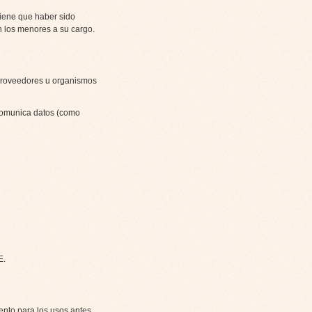
tiene que haber sido
n los menores a su cargo.
 proveedores u organismos
 comunica datos (como
E
.
ento para los usos antes