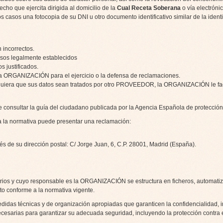
cho que ejercita dirigida al domicilio de la
Cual Receta Soberana
o vía electrónic
casos una fotocopia de su DNI u otro documento identificativo similar de la identi
n incorrectos.
casos legalmente establecidos
s justificados.
 la ORGANIZACIÓN para el ejercicio o la defensa de reclamaciones.
 quiera que sus datos sean tratados por otro PROVEEDOR, la ORGANIZACIÓN le facil
e consultar
la guía del ciudadano
publicada por la Agencia Española de protección
ra la normativa puede presentar una reclamación:
avés de su dirección postal: C/ Jorge Juan, 6, C.P. 28001, Madrid (España).
rios y cuyo responsable es la ORGANIZACIÓN se estructura en ficheros, automatiz
o conforme a la normativa vigente.
as técnicas y de organización apropiadas que garanticen la confidencialidad, in
necesarias para garantizar su adecuada seguridad, incluyendo la protección contra 