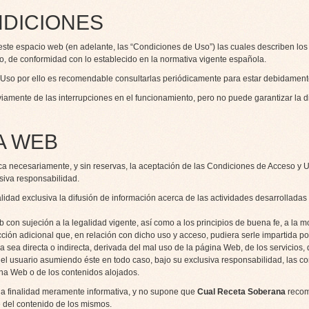
NDICIONES
 este espacio web (en adelante, las “Condiciones de Uso”) las cuales describen lo
o, de conformidad con lo establecido en la normativa vigente española.
 Uso por ello es recomendable consultarlas periódicamente para estar debidament
eviamente de las interrupciones en el funcionamiento, pero no puede garantizar la d
NA WEB
ica necesariamente, y sin reservas, la aceptación de las Condiciones de Acceso y 
siva responsabilidad.
lidad exclusiva la difusión de información acerca de las actividades desarrolladas
con sujeción a la legalidad vigente, así como a los principios de buena fe, a la mo
ción adicional que, en relación con dicho uso y acceso, pudiera serle impartida p
 sea directa o indirecta, derivada del mal uso de la página Web, de los servicios, 
te del usuario asumiendo éste en todo caso, bajo su exclusiva responsabilidad, las 
na Web o de los contenidos alojados.
una finalidad meramente informativa, y no supone que
Cual Receta Soberana
recom
e del contenido de los mismos.