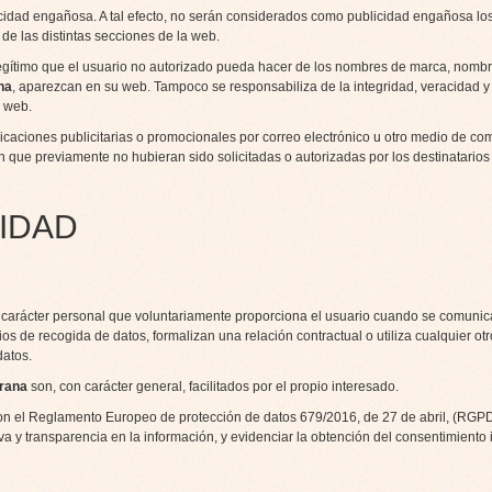
cidad engañosa. A tal efecto, no serán considerados como publicidad engañosa los
de las distintas secciones de la web.
egítimo que el usuario no autorizado pueda hacer de los nombres de marca, nomb
na
, aparezcan en su web. Tampoco se responsabiliza de la integridad, veracidad y l
a web.
aciones publicitarias o promocionales por correo electrónico u otro medio de co
in que previamente no hubieran sido solicitadas o autorizadas por los destinatario
CIDAD
 carácter personal que voluntariamente proporciona el usuario cuando se comunica
os de recogida de datos, formalizan una relación contractual o utiliza cualquier otr
datos.
rana
son, con carácter general, facilitados por el propio interesado.
on el Reglamento Europeo de protección de datos 679/2016, de 27 de abril, (RGPD
iva y transparencia en la información, y evidenciar la obtención del consentimiento