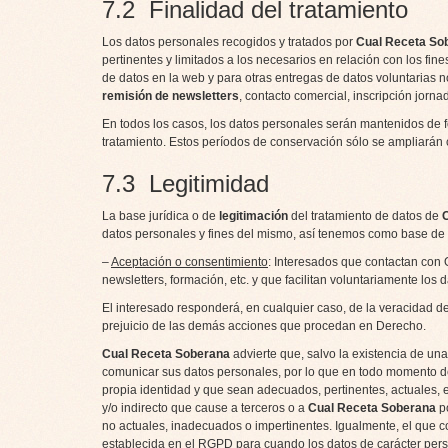
7.2 Finalidad del tratamiento
Los datos personales recogidos y tratados por
Cual Receta So
pertinentes y limitados a los necesarios en relación con los fine
de datos en la web y para otras entregas de datos voluntarias no
remisión de newsletters
, contacto comercial, inscripción jorn
En todos los casos, los datos personales serán mantenidos de fo
tratamiento. Estos períodos de conservación sólo se ampliarán cu
7.3 Legitimidad
La base jurídica o de
legitimación
del tratamiento de datos de
datos personales y fines del mismo, así tenemos como base de 
–
Aceptación o consentimiento
: Interesados que contactan con 
newsletters, formación, etc. y que facilitan voluntariamente los 
El interesado responderá, en cualquier caso, de la veracidad de
prejuicio de las demás acciones que procedan en Derecho.
Cual Receta Soberana
advierte que, salvo la existencia de una
comunicar sus datos personales, por lo que en todo momento 
propia identidad y que sean adecuados, pertinentes, actuales, ex
y/o indirecto que cause a terceros o a
Cual Receta Soberana
po
no actuales, inadecuados o impertinentes. Igualmente, el que c
establecida en el RGPD para cuando los datos de carácter pers