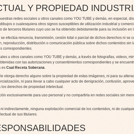
CTUAL Y PROPIEDAD INDUSTR
nuestras redes sociales u otros canales como YOU TUBE y demás, en especial, diseñ
ibujos o cualesquiera otros signos susceptibles de utilización industrial y comerc
o de terceros titulares cuyo uso se ha obtenido debidamente para su inclusión en
e efectúa renuncia, transmisión, cesión total o parcial de dichos derechos ni se c
ón, reproducción, distribución o comunicación pública sobre dichos contenidos sin l
res correspondientes.
ales u otros canales como YOU TUBE y demás, a través de fotografías, videos, mini
obtenidas con las autorizaciones y consentimientos correspondientes y se encuent
os es
Cual Receta Soberana
.
le otorga derecho alguno sobre la propiedad de estas imágenes, ni para su alterac
ialización, ni para llevar a cabo cualquier acto de denigración, confusión, aprov
a los derechos de propiedad intelectual.
ación exclusivamente para uso personal y no compartirla en redes sociales sin men
 ni indirectamente, ninguna explotación comercial de los contenidos, ni de cualquie
ectual de sus titulares.
ESPONSABILIDADES