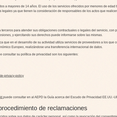
idos a mayores de 14 años. El uso de los servicios ofrecidos por menores de edad 
s legales ya que tienen la consideración de responsables de los actos que realice
 terceros para atender sus obligaciones contractuales o legales del servicio, con
 cesiones, y ejercitando sus derechos puede informarse sobre las mismas.
a que en el desarrollo de su actividad utiliza servicios de proveedores a los que
onómico Europeo, realizándose una transferencia internacional de datos.
e consultar su política de privacidad son los siguientes:
ate-privacy-policy
eld
puede consultar en al AEPD la Guía acerca del Escudo de Privacidad EE.UU.-U
 procedimiento de reclamaciones
idos sobre sus datos de carácter personal, así como la revocación del consentimi