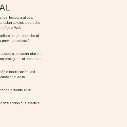
IAL
os, textos, gráficos,
ial están sujetos a derecho
 la página Web.
onfiere ningún derecho ni
a previa autorización
aturas o cualquier otro tipo
ran protegidas al amparo de
ión o modificación, así
echamiento de la
cionar la fuente
Cual
r otra acción que afecte a