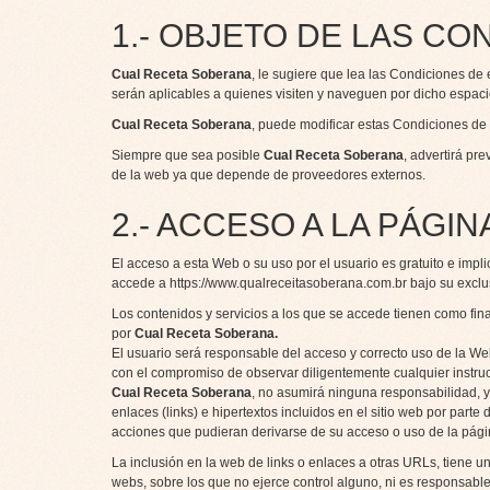
1.- OBJETO DE LAS CO
Cual Receta Soberana
, le sugiere que lea las Condiciones de
serán aplicables a quienes visiten y naveguen por dicho espaci
Cual Receta Soberana
, puede modificar estas Condiciones de
Siempre que sea posible
Cual Receta Soberana
, advertirá pr
de la web ya que depende de proveedores externos.
2.- ACCESO A LA PÁGI
El acceso a esta Web o su uso por el usuario es gratuito e impl
accede a
https://www.qualreceitasoberana.com.br
bajo su exclu
Los contenidos y servicios a los que se accede tienen como fina
por
Cual Receta Soberana
.
El usuario será responsable del acceso y correcto uso de la Web 
con el compromiso de observar diligentemente cualquier instruc
Cual Receta Soberana
, no asumirá ninguna responsabilidad, ya
enlaces (links) e hipertextos incluidos en el sitio web por par
acciones que pudieran derivarse de su acceso o uso de la pági
La inclusión en la web de links o enlaces a otras URLs, tiene 
webs, sobre los que no ejerce control alguno, ni es responsabl