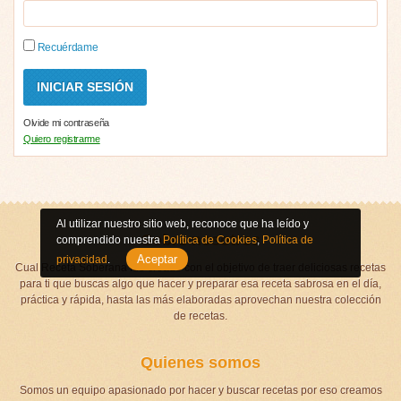
Recuérdame
Olvide mi contraseña
Quiero registrarme
Al utilizar nuestro sitio web, reconoce que ha leído y
Sobre nosotros
comprendido nuestra
Política de Cookies
,
Política de
Aceptar
privacidad
.
Cual Receta Soberana fue creado con el objetivo de traer deliciosas recetas
para ti que buscas algo que hacer y preparar esa receta sabrosa en el día,
práctica y rápida, hasta las más elaboradas aprovechan nuestra colección
de recetas.
Quienes somos
Somos un equipo apasionado por hacer y buscar recetas por eso creamos