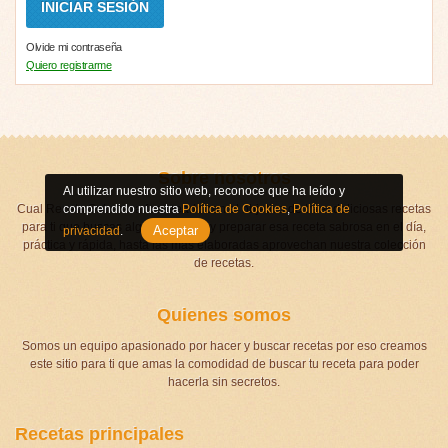
Olvide mi contraseña
Quiero registrarme
Sobre nosotros
Al utilizar nuestro sitio web, reconoce que ha leído y
Cual Receta Soberana fue creado con el objetivo de traer deliciosas recetas
comprendido nuestra
Política de Cookies
,
Política de
para ti que buscas algo que hacer y preparar esa receta sabrosa en el día,
Aceptar
privacidad
.
práctica y rápida, hasta las más elaboradas aprovechan nuestra colección
de recetas.
Quienes somos
Somos un equipo apasionado por hacer y buscar recetas por eso creamos
este sitio para ti que amas la comodidad de buscar tu receta para poder
hacerla sin secretos.
Recetas principales