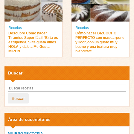
Recetas
Recetas
Descubre Cómo hacer
Cómo hacer BIZCOCHO
Tiramisu Super fácil “Esta es
PERFECTO con mascarpone
estupenda, Si te gusta dinos
y licor, con un gusto muy
HOLA y dale a Me Gusta
bueno y una textura muy
MIREN …
blandita!!!
Buscar
Buscar
Área de suscriptores
MI LIBRO DE COCINA