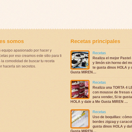
es somos
Recetas principales
 equipo apasionado por hacer y
Recetas
etas por eso creamos este sitio para ti
Realiza el mejor Pastel
la comodidad de buscar tu receta
y limón sin horno del m
r hacerla sin secretos.
te gusta dinos HOLA y 
Gusta MIREN…
Recetas
Realiza una TORTA 4 
con mousse de fresas 
para vender, Si te gust
HOLA y dale a Me Gusta MIREN …
Recetas
Uso de boquillas: cómo
bordes zigzag y caracol
gusta dinos HOLA y dal
Gusta MIREN…