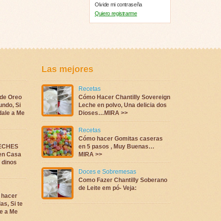
Olvide mi contraseña
Quiero registrarme
Las mejores
Recetas
 de Oreo
Cómo Hacer Chantilly Sovereign
undo, Si
Leche en polvo, Una delicia dos
dale a Me
Dioses…MIRA >>
Recetas
Cómo hacer Gomitas caseras
LECHES
en 5 pasos , Muy Buenas…
en Casa
MIRA >>
a dinos
Doces e Sobremesas
Como Fazer Chantilly Soberano
de Leite em pó- Veja:
 hacer
as, Si te
e a Me