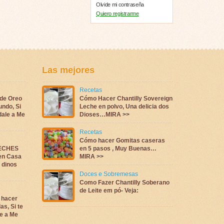
Olvide mi contraseña
Quiero registrarme
Las mejores
Recetas
 de Oreo
Cómo Hacer Chantilly Sovereign
undo, Si
Leche en polvo, Una delicia dos
dale a Me
Dioses…MIRA >>
Recetas
Cómo hacer Gomitas caseras
LECHES
en 5 pasos , Muy Buenas…
en Casa
MIRA >>
a dinos
Doces e Sobremesas
Como Fazer Chantilly Soberano
de Leite em pó- Veja:
 hacer
as, Si te
e a Me