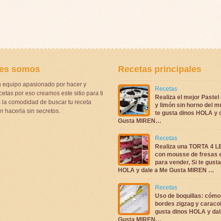
es somos
Recetas principales
 equipo apasionado por hacer y
Recetas
etas por eso creamos este sitio para ti
Realiza el mejor Pastel
la comodidad de buscar tu receta
y limón sin horno del m
r hacerla sin secretos.
te gusta dinos HOLA y 
Gusta MIREN…
Recetas
Realiza una TORTA 4 
con mousse de fresas 
para vender, Si te gust
HOLA y dale a Me Gusta MIREN …
Recetas
Uso de boquillas: cómo
bordes zigzag y caracol
gusta dinos HOLA y dal
Gusta MIREN…