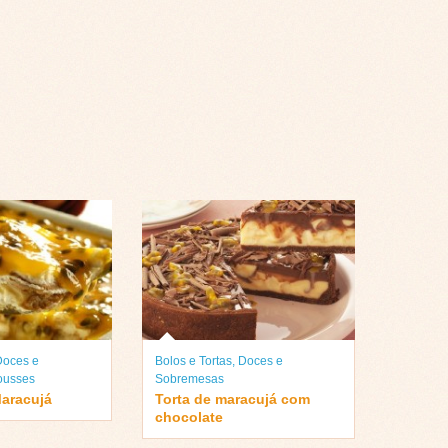
Doces e
Bolos e Tortas
,
Doces e
usses
Sobremesas
aracujá
Torta de maracujá com
chocolate