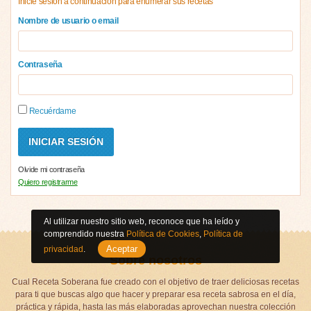
Inicie sesión a continuación para enumerar sus recetas
Nombre de usuario o email
Contraseña
Recuérdame
Olvide mi contraseña
Quiero registrarme
Al utilizar nuestro sitio web, reconoce que ha leído y
comprendido nuestra
Política de Cookies
,
Política de
Aceptar
privacidad
.
Sobre nosotros
Cual Receta Soberana fue creado con el objetivo de traer deliciosas recetas
para ti que buscas algo que hacer y preparar esa receta sabrosa en el día,
práctica y rápida, hasta las más elaboradas aprovechan nuestra colección