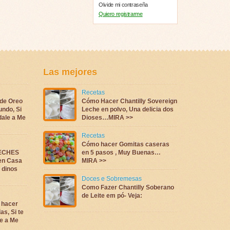
Olvide mi contraseña
Quiero registrarme
Las mejores
Recetas
 de Oreo
Cómo Hacer Chantilly Sovereign
undo, Si
Leche en polvo, Una delicia dos
dale a Me
Dioses…MIRA >>
Recetas
Cómo hacer Gomitas caseras
LECHES
en 5 pasos , Muy Buenas…
en Casa
MIRA >>
a dinos
Doces e Sobremesas
Como Fazer Chantilly Soberano
de Leite em pó- Veja:
 hacer
as, Si te
e a Me