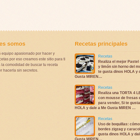
es somos
Recetas principales
 equipo apasionado por hacer y
Recetas
etas por eso creamos este sitio para ti
Realiza el mejor Pastel
la comodidad de buscar tu receta
y limón sin horno del m
r hacerla sin secretos.
te gusta dinos HOLA y 
Gusta MIREN…
Recetas
Realiza una TORTA 4 
con mousse de fresas 
para vender, Si te gust
HOLA y dale a Me Gusta MIREN …
Recetas
Uso de boquillas: cómo
bordes zigzag y caracol
gusta dinos HOLA y dal
Gusta MIREN…