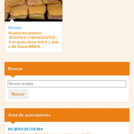
Recetas
Realiza los mejores
JESUITAS o FRANCESITOS ,
Si te gusta dinos HOLA y dale
a Me Gusta MIREN …
Buscar
Buscar
Área de suscriptores
MI LIBRO DE COCINA