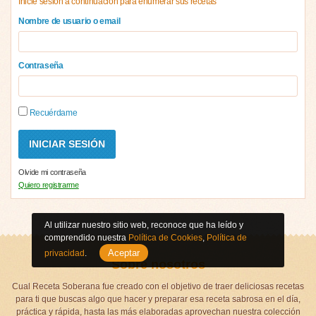
Inicie sesión a continuación para enumerar sus recetas
Nombre de usuario o email
Contraseña
Recuérdame
Olvide mi contraseña
Quiero registrarme
Al utilizar nuestro sitio web, reconoce que ha leído y
comprendido nuestra
Política de Cookies
,
Política de
Aceptar
privacidad
.
Sobre nosotros
Cual Receta Soberana fue creado con el objetivo de traer deliciosas recetas
para ti que buscas algo que hacer y preparar esa receta sabrosa en el día,
práctica y rápida, hasta las más elaboradas aprovechan nuestra colección