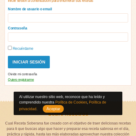
Inicie sesión a continuación para enumerar sus recetas
Nombre de usuario o email
Contraseña
Recuérdame
Olvide mi contraseña
Quiero registrarme
Al utilizar nuestro sitio web, reconoce que ha leído y
comprendido nuestra
Política de Cookies
,
Política de
Aceptar
privacidad
.
Sobre nosotros
Cual Receta Soberana fue creado con el objetivo de traer deliciosas recetas
para ti que buscas algo que hacer y preparar esa receta sabrosa en el día,
práctica y rápida, hasta las más elaboradas aprovechan nuestra colección