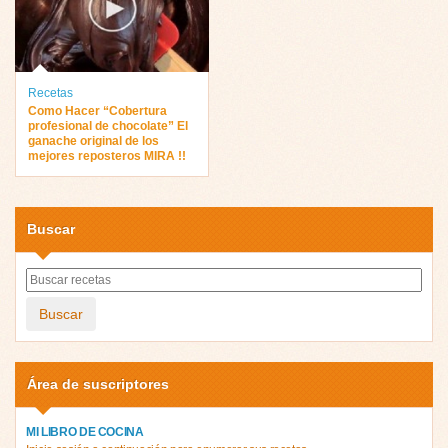
Recetas
Como Hacer “Cobertura
profesional de chocolate” El
ganache original de los
mejores reposteros MIRA !!
Buscar
Buscar
Área de suscriptores
MI LIBRO DE COCINA