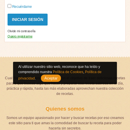
Recuérdame
Olvide mi contraseña
Quiero registrarme
Al utilizar nuestro sitio web, reconoce que ha leído y
Sobre nosotros
comprendido nuestra
Política de Cookies
,
Política de
Cual Receta Soberana fue creado con el objetivo de traer deliciosas recetas
Aceptar
privacidad
.
para ti que buscas algo que hacer y preparar esa receta sabrosa en el día,
práctica y rápida, hasta las más elaboradas aprovechan nuestra colección
de recetas.
Quienes somos
Somos un equipo apasionado por hacer y buscar recetas por eso creamos
este sitio para ti que amas la comodidad de buscar tu receta para poder
hacerla sin secretos.