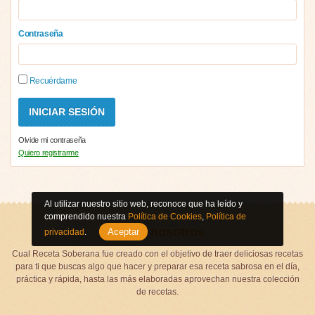
Contraseña
Recuérdame
Olvide mi contraseña
Quiero registrarme
Al utilizar nuestro sitio web, reconoce que ha leído y
comprendido nuestra
Política de Cookies
,
Política de
Sobre nosotros
Aceptar
privacidad
.
Cual Receta Soberana fue creado con el objetivo de traer deliciosas recetas
para ti que buscas algo que hacer y preparar esa receta sabrosa en el día,
práctica y rápida, hasta las más elaboradas aprovechan nuestra colección
de recetas.