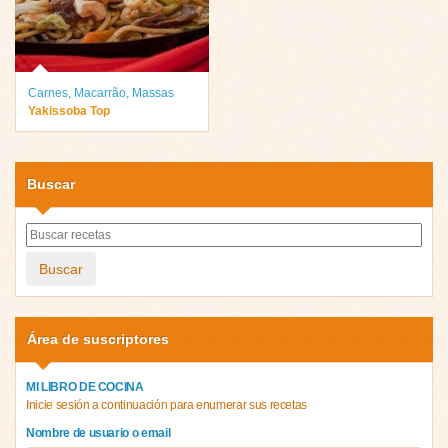
Carnes
,
Macarrão
,
Massas
Yakissoba Top
Buscar
Buscar
Área de suscriptores
MI LIBRO DE COCINA
Inicie sesión a continuación para enumerar sus recetas
Nombre de usuario o email