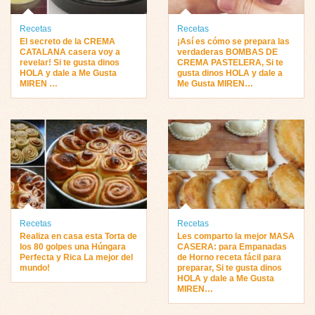
Recetas
Recetas
El secreto de la CREMA
¡Así es cómo se prepara las
CATALANA casera voy a
verdaderas BOMBAS DE
revelar! Si te gusta dinos
CREMA PASTELERA, Si te
HOLA y dale a Me Gusta
gusta dinos HOLA y dale a
MIREN …
Me Gusta MIREN…
Recetas
Recetas
Realiza en casa esta Torta de
Les comparto la mejor MASA
los 80 golpes una Húngara
CASERA: para Empanadas
Perfecta y Rica La mejor del
de Horno receta fácil para
mundo!
preparar, Si te gusta dinos
HOLA y dale a Me Gusta
MIREN…