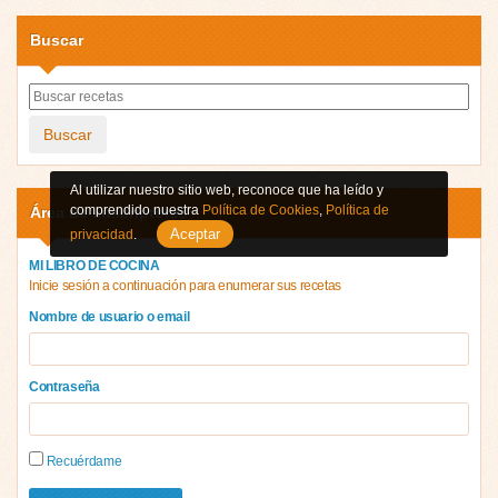
Buscar
Buscar
Al utilizar nuestro sitio web, reconoce que ha leído y
comprendido nuestra
Política de Cookies
,
Política de
Área de suscriptores
Aceptar
privacidad
.
MI LIBRO DE COCINA
Inicie sesión a continuación para enumerar sus recetas
Nombre de usuario o email
Contraseña
Recuérdame