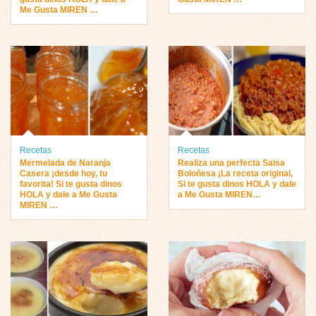
Me Gusta MIREN …
Recetas
Recetas
Mermelada de Naranja
Realiza una perfecta Salsa
Casera ¡desde hoy, tu
Boloñesa ¡La receta original,
favorita! Si te gusta dinos
Si te gusta dinos HOLA y dale
HOLA y dale a Me Gusta
a Me Gusta MIREN…
MIREN …