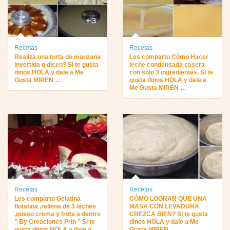
Recetas
Recetas
Realiza una torta de manzana
Les comparto Cómo Hacer
invertida q dicen? Si te gusta
leche condensada casera
dinos HOLA y dale a Me
con solo 3 ingredientes, Si te
Gusta MIREN …
gusta dinos HOLA y dale a
Me Gusta MIREN …
Recetas
Recetas
Les comparto Gelatina
CÓMO LOGRAR QUE UNA
flotatina ,rellena de 3 leches
MASA CON LEVADURA
,queso crema y fruta a dentro
CREZCA BIEN? Si te gusta
” By Creaciones Prin ” Si te
dinos HOLA y dale a Me
gusta dinos HOLA y dale a
Gusta MIREN …