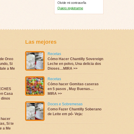
Olvide mi contraseña
Quiero registrarme
Las mejores
Recetas
 de Oreo
Cómo Hacer Chantilly Sovereign
undo, Si
Leche en polvo, Una delicia dos
dale a Me
Dioses…MIRA >>
Recetas
Cómo hacer Gomitas caseras
LECHES
en 5 pasos , Muy Buenas…
en Casa
MIRA >>
a dinos
Doces e Sobremesas
Como Fazer Chantilly Soberano
de Leite em pó- Veja:
 hacer
as, Si te
e a Me