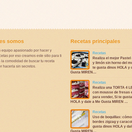
es somos
Recetas principales
 equipo apasionado por hacer y
Recetas
etas por eso creamos este sitio para ti
Realiza el mejor Pastel
la comodidad de buscar tu receta
y limón sin horno del m
r hacerla sin secretos.
te gusta dinos HOLA y 
Gusta MIREN…
Recetas
Realiza una TORTA 4 
con mousse de fresas 
para vender, Si te gust
HOLA y dale a Me Gusta MIREN …
Recetas
Uso de boquillas: cómo
bordes zigzag y caracol
gusta dinos HOLA y dal
Gusta MIREN…