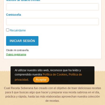
Contraseña
Recuérdame
Olvide mi contraseña
Quiero registrarme
Al utilizar nuestro sitio web, reconoce que ha leído y
comprendido nuestra
Política de Cookies
,
Política de
Aceptar
privacidad
.
Sobre nosotros
Cual Receta Soberana fue creado con el objetivo de traer deliciosas recetas
para ti que buscas algo que hacer y preparar esa receta sabrosa en el día,
práctica y rápida, hasta las más elaboradas aprovechan nuestra colección
de recetas.