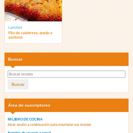
Lanches
Pão de calabresa, queijo e
azeitona
Buscar
Buscar
Área de suscriptores
MI LIBRO DE COCINA
Inicie sesión a continuación para enumerar sus recetas
Nombre de usuario o email