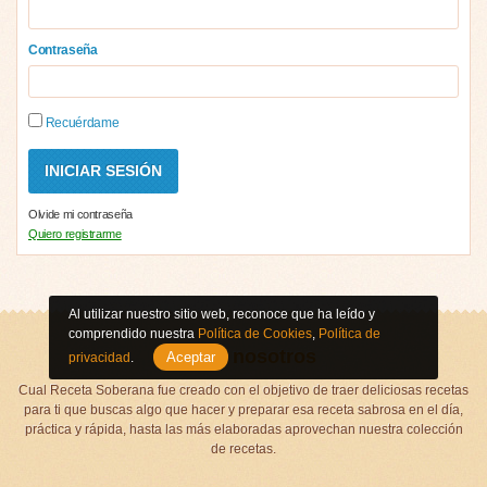
Contraseña
Recuérdame
Olvide mi contraseña
Quiero registrarme
Al utilizar nuestro sitio web, reconoce que ha leído y
comprendido nuestra
Política de Cookies
,
Política de
Sobre nosotros
Aceptar
privacidad
.
Cual Receta Soberana fue creado con el objetivo de traer deliciosas recetas
para ti que buscas algo que hacer y preparar esa receta sabrosa en el día,
práctica y rápida, hasta las más elaboradas aprovechan nuestra colección
de recetas.