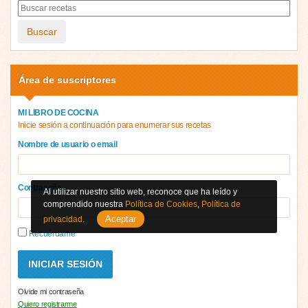
Buscar
Área de suscriptores
MI LIBRO DE COCINA
Inicie sesión a continuación para enumerar sus recetas
Nombre de usuario o email
Contraseña
Al utilizar nuestro sitio web, reconoce que ha leído y
comprendido nuestra
Política de Cookies
,
Política de
Aceptar
privacidad
.
Recuérdame
Olvide mi contraseña
Quiero registrarme