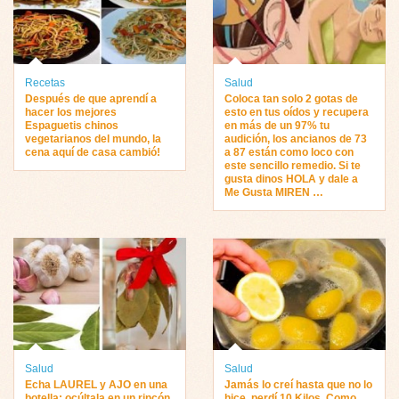
Recetas
Salud
Después de que aprendí a
Coloca tan solo 2 gotas de
hacer los mejores
esto en tus oídos y recupera
Espaguetis chinos
en más de un 97% tu
vegetarianos del mundo, la
audición, los ancianos de 73
cena aquí de casa cambió!
a 87 están como loco con
este sencillo remedio. Si te
gusta dinos HOLA y dale a
Me Gusta MIREN …
Salud
Salud
Echa LAUREL y AJO en una
Jamás lo creí hasta que no lo
botella; ocúltala en un rincón
hice, perdí 10 Kilos. Como