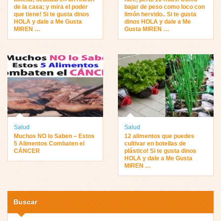
de la casa; y mira el poder
bajar de peso como loco con
que tiene! Si te gusta dinos
limón hervido.. Si te gusta
HOLA y dale a Me Gusta
dinos HOLA y dale a Me
MIREN …
Gusta MIREN …
Salud
Salud
Muchos NO lo Saben – Estos
12 alimentos que puedes
5 Alimentos Combaten el
cultivar en botellas de
CÁNCER
plástico! Si te gusta dinos
HOLA y dale a Me Gusta
MIREN …
Buscar