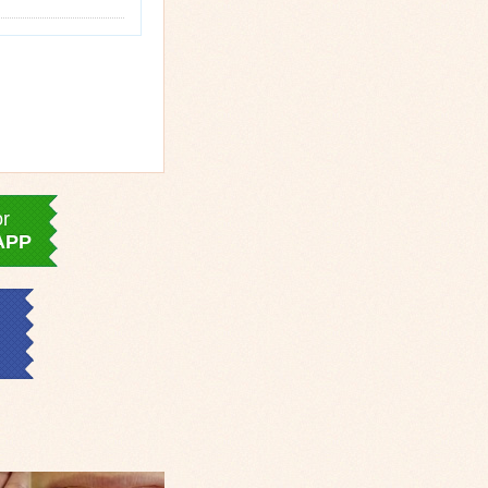
or
APP