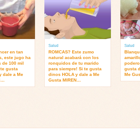
Salud
Salud
ncer en tan
ROMCAS? Este zumo
Blanqu
s, este jugo ha
natural acabará con los
amarill
 de 100 mil
ronquidos de tu marido
poderos
 te gusta
para siempre! Si te gusta
gusta 
 dale a Me
dinos HOLA y dale a Me
Me Gu
N…
Gusta MIREN…