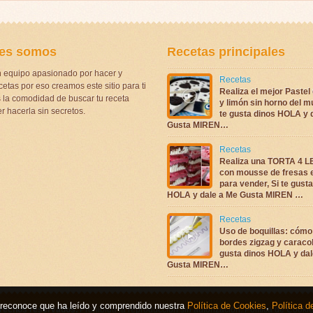
es somos
Recetas principales
 equipo apasionado por hacer y
Recetas
etas por eso creamos este sitio para ti
Realiza el mejor Pastel
la comodidad de buscar tu receta
y limón sin horno del m
r hacerla sin secretos.
te gusta dinos HOLA y 
Gusta MIREN…
Recetas
Realiza una TORTA 4 
con mousse de fresas 
para vender, Si te gust
HOLA y dale a Me Gusta MIREN …
Recetas
Uso de boquillas: cómo
bordes zigzag y caracol
gusta dinos HOLA y dal
Gusta MIREN…
b, reconoce que ha leído y comprendido nuestra
Política de Cookies
,
Política d
erechos reservados.
Prohibida la reproducción sin autorización.
Política de Cooki