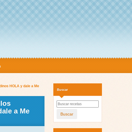
s
a dinos HOLA y dale a Me
Buscar
 los
dale a Me
Buscar