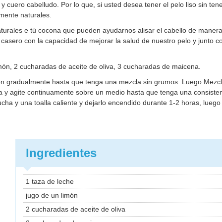
o y cuero cabelludo. Por lo que, si usted desea tener el pelo liso sin ten
mente naturales.
urales e tú cocona que pueden ayudarnos alisar el cabello de manera 
asero con la capacidad de mejorar la salud de nuestro pelo y junto co
imón, 2 cucharadas de aceite de oliva, 3 cucharadas de maicena.
món gradualmente hasta que tenga una mezcla sin grumos. Luego Mezcl
na y agite continuamente sobre un medio hasta que tenga una consisten
ucha y una toalla caliente y dejarlo encendido durante 1-2 horas, lueg
Ingredientes
1 taza de leche
jugo de un limón
2 cucharadas de aceite de oliva