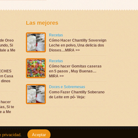
Las mejores
Recetas
 de Oreo
Cómo Hacer Chantilly Sovereign
undo, Si
Leche en polvo, Una delicia dos
dale a Me
Dioses…MIRA >>
Recetas
Cómo hacer Gomitas caseras
LECHES
en 5 pasos , Muy Buenas…
en Casa
MIRA >>
a dinos
Doces e Sobremesas
Como Fazer Chantilly Soberano
de Leite em pó- Veja:
 hacer
as, Si te
e a Me
e privacidad
.
Aceptar
es
,
Política de privacidad
.