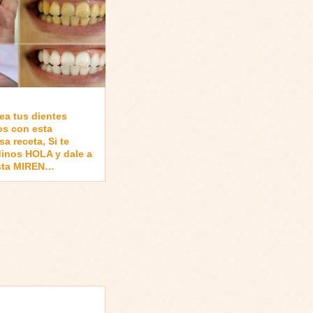
ea tus dientes
os con esta
a receta, Si te
dinos HOLA y dale a
sta MIREN…