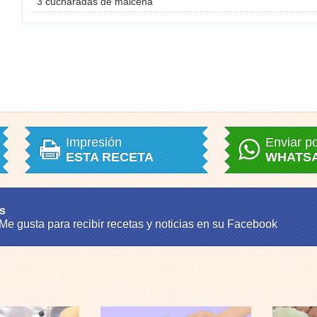
3 cucharadas de maicena
Impresión
Enviar p
ESTA RECETA
WHATS
s
 Me gusta para recibir recetas y noticias en su Facebook