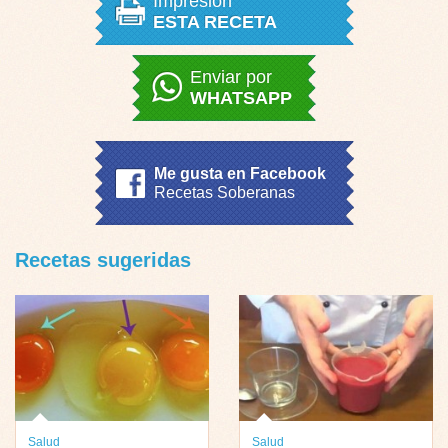
Impresión
ESTA RECETA
Enviar por
WHATSAPP
Me gusta en Facebook
Recetas Soberanas
Recetas sugeridas
Salud
Salud