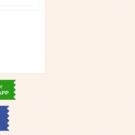
or
APP