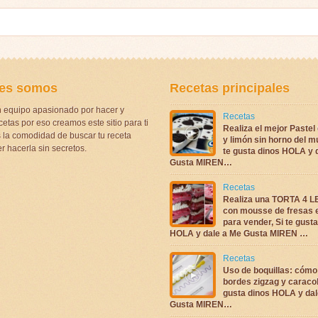
es somos
Recetas principales
 equipo apasionado por hacer y
Recetas
etas por eso creamos este sitio para ti
Realiza el mejor Pastel
la comodidad de buscar tu receta
y limón sin horno del m
r hacerla sin secretos.
te gusta dinos HOLA y 
Gusta MIREN…
Recetas
Realiza una TORTA 4 
con mousse de fresas 
para vender, Si te gust
HOLA y dale a Me Gusta MIREN …
Recetas
Uso de boquillas: cómo
bordes zigzag y caracol
gusta dinos HOLA y dal
Gusta MIREN…