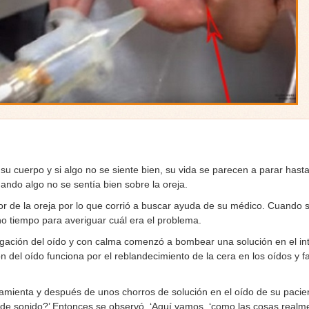
su cuerpo y si algo no se siente bien, su vida se parecen a parar hasta
ndo algo no se sentía bien sobre la oreja.
ior de la oreja por lo que corrió a buscar ayuda de su médico. Cuando 
ho tiempo para averiguar cuál era el problema.
igación del oído y con calma comenzó a bombear una solución en el int
ón del oído funciona por el reblandecimiento de la cera en los oídos y f
mienta y después de unos chorros de solución en el oído de su pacie
s de sonido?’ Entonces se observó, ‘Aquí vamos, ‘como las cosas real