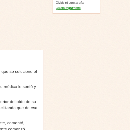
Olvide mi contraseña
Quiero registrarme
 que se solucione el
su médico le sentó y
erior del oído de su
acilitando que de esa
nte, comentó, ‘….
mente comenzó