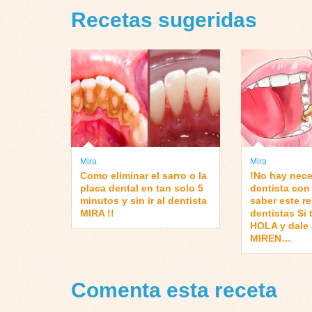
Recetas sugeridas
Mira
Mira
Como eliminar el sarro o la
!No hay neces
placa dental en tan solo 5
dentista con
minutos y sin ir al dentista
saber este r
MIRA !!
dentistas Si 
HOLA y dale
MIREN…
Comenta esta receta