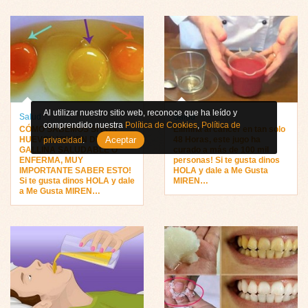
Al utilizar nuestro sitio web, reconoce que ha leído y
Salud
Salud
comprendido nuestra
Política de Cookies
,
Política de
CÓMO SABEMOS SI LOS
Elimina al cáncer en tan solo
Aceptar
HUEVOS VIENEN DE UNA
48 Horas, este jugo ha
privacidad
.
GALLINA SALUDABLE O
curado a más de 100 mil
ENFERMA, MUY
personas! Si te gusta dinos
IMPORTANTE SABER ESTO!
HOLA y dale a Me Gusta
Si te gusta dinos HOLA y dale
MIREN…
a Me Gusta MIREN…