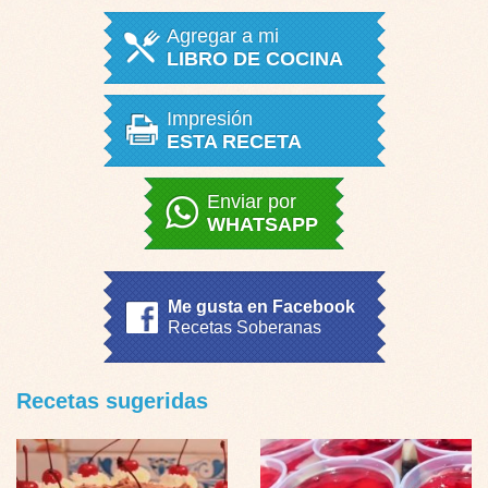
Agregar a mi
LIBRO DE COCINA
Impresión
ESTA RECETA
Enviar por
WHATSAPP
Me gusta en Facebook
Recetas Soberanas
Recetas sugeridas