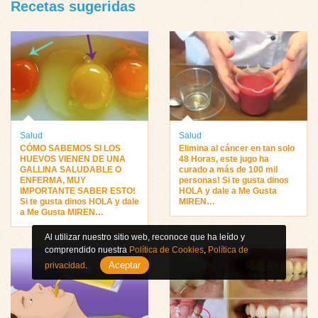
Recetas sugeridas
Salud
Salud
CÓMO SABEMOS SI LOS
Elimina al cáncer en tan solo
HUEVOS VIENEN DE UNA
48 Horas, este jugo ha
GALLINA SALUDABLE O
curado a más de 100 mil
ENFERMA, MUY
personas! Si te gusta dinos
IMPORTANTE SABER ESTO!
HOLA y dale a Me Gusta
Si te gusta dinos HOLA y dale
MIREN…
a Me Gusta MIREN…
Al utilizar nuestro sitio web, reconoce que ha leído y
comprendido nuestra
Política de Cookies
,
Política de
Aceptar
privacidad
.