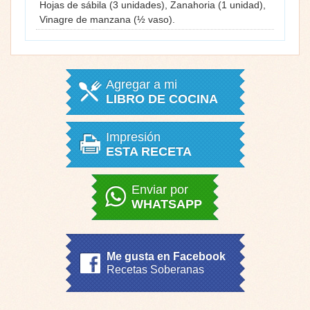
Hojas de sábila (3 unidades), Zanahoria (1 unidad),
Vinagre de manzana (½ vaso).
Agregar a mi
LIBRO DE COCINA
Impresión
ESTA RECETA
Enviar por
WHATSAPP
Me gusta en Facebook
Recetas Soberanas