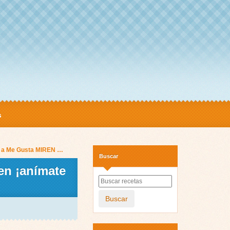
s
le a Me Gusta MIREN …
Buscar
ven ¡anímate
Buscar