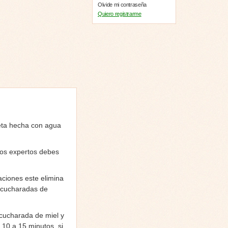
Olvide mi contraseña
Quiero registrarme
ceta hecha con agua
los expertos debes
aciones este elimina
3 cucharadas de
cucharada de miel y
 10 a 15 minutos, si