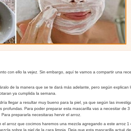
unto con ello la vejez. Sin embargo, aquí te vamos a compartir una re
áralo de la manera que se te dará más adelante, pero según explican 
notaran ya cumplida la semana.
ía llegar a resultar muy bueno para la piel, ya que según las investig
ás profundas. Para poder preparar esta mascarilla vas a necesitar de 
Para prepararla necesitaras hervir el arroz.
on el arroz que cocimos haremos una mezcla agregando a este arroz 1 
zcla sobre la piel de la cara limpia. Deja que esta mascarilla actué de