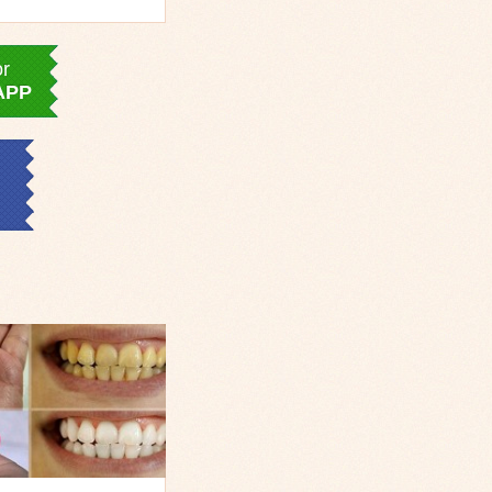
or
APP