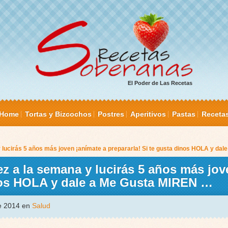
El Poder de Las Recetas
Home
Tortas y Bizcochos
Postres
Aperitivos
Pastas
Receta
y lucirás 5 años más joven ¡anímate a prepararla! Si te gusta dinos HOLA y da
ez a la semana y lucirás 5 años más jo
inos HOLA y dale a Me Gusta MIREN …
de 2014 en
Salud